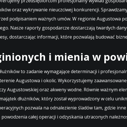
 Oferujemy przedsiębiorcom profesjonalny wywiad gospodar
ników oraz wykrywanie nieuczciwej konkurencji. Sprawdzamy 
at przed podpisaniem ważnych umów. W regionie Augustowa 
go. Nasze raporty gospodarcze dostarczają twardych danyc
esy, dostarczając informacji, które pozwalają budować bizn
ginionych i mienia w po
łużników to zadanie wymagające determinacji i profesjonaln
terenie Augustowa i okolic. Wykorzystujemy zaawansowane m
szczy Augustowskiej oraz akweny wodne. Równie ważnym ele
 majątek dłużników, który został wyprowadzony w celu unikn
eracyjnych pozwala na odnalezienie śladów tam, gdzie inne
owodzenia całej operacji i odzyskania utraconych należnoś