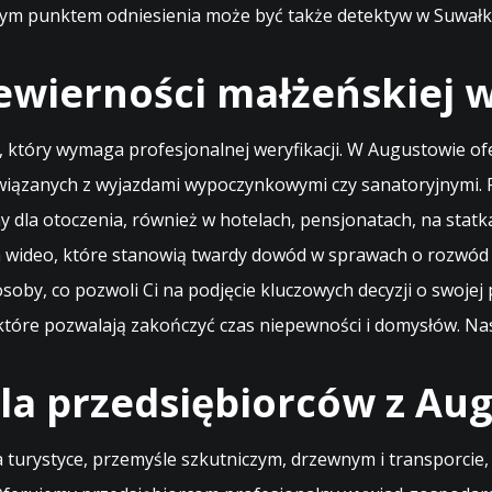
tnym punktem odniesienia może być także
detektyw w Suwał
ewierności małżeńskiej 
, który wymaga profesjonalnej weryfikacji. W Augustowie o
h związanych z wyjazdami wypoczynkowymi czy sanatoryjnymi
y dla otoczenia, również w hotelach, pensjonatach, na stat
nia wideo, które stanowią twardy dowód w sprawach o rozwód
osoby, co pozwoli Ci na podjęcie kluczowych decyzji o swoje
ji, które pozwalają zakończyć czas niepewności i domysłów.
la przedsiębiorców z Au
turystyce, przemyśle szkutniczym, drzewnym i transporcie, w