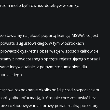
parciem może być również
detektyw w Łomży
.
o stawiamy na jakość popartą licencją MSWiA, co jest
ch powiatu augustowskiego, w tym w ośrodkach
ą prowadzić dyskretną obserwację w sposób całkowicie
ystamy z nowoczesnego sprzętu rejestrującego obraz i
wane indywidualnie, z pełnym zrozumieniem dla
podlaskiego.
właściwe rozpoznanie okoliczności przed rozpoczęciem
osoby albo informacją, której nie chce zostawiać bez
ch, bez rozbudowywania sprawy ponad realną potrzebę.