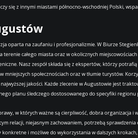
czy się z innymi miastami północno-wschodniej Polski, ws
ugustów
a oparta na zaufaniu i profesjonalizmie. W Biurze Stegienk
a terenie całego miasta oraz w okolicznych miejscowościa
niczne. Nasz zespół składa się z ekspertów, którzy potrafi
 w mniejszych społecznościach oraz w tłumie turystów. Korz
jwyższej jakości. Każde zlecenie w Augustowie jest trakto
lnego planu śledczego dostosowanego do specyfiki regionu 
rawy, w których ważne są cierpliwość, dobra organizacja i 
zącym relacji, niejasnym zachowaniem, potrzebą sprawdzenia 
były konkretne i możliwe do wykorzystania w dalszych kroka