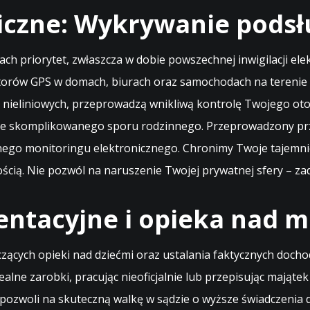
iczne: Wykrywanie podsł
sach priorytet, zwłaszcza w dobie powszechnej inwigilacji el
torów GPS w domach, biurach oraz samochodach na terenie 
z nieliniowych, przeprowadzą wnikliwą kontrolę Twojego oto
kcie skomplikowanego sporu rodzinnego. Przeprowadzony pr
lnego monitoringu elektronicznego. Chronimy Twoje tajemni
cią. Nie pozwól na naruszenie Twojej prywatnej sfery – za
entacyjne i opieka nad m
ch opieki nad dziećmi oraz ustalania faktycznych dochodów
alne zarobki, pracując nieoficjalnie lub przepisując mająte
o pozwoli na skuteczną walkę w sądzie o wyższe świadczenia 