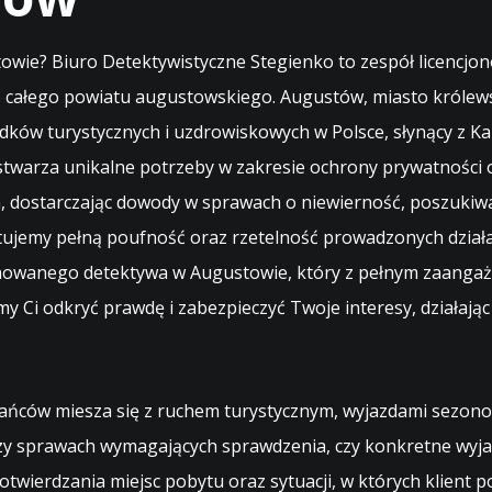
ie? Biuro Detektywistyczne Stegienko to zespół licencjon
 całego powiatu augustowskiego. Augustów, miasto królewsk
dków turystycznych i uzdrowiskowych w Polsce, słynący z Ka
stwarza unikalne potrzeby w zakresie ochrony prywatności 
ia, dostarczając dowody w sprawach o niewierność, poszuki
tujemy pełną poufność oraz rzetelność prowadzonych dział
jonowanego detektywa w Augustowie, który z pełnym zaangaż
 Ci odkryć prawdę i zabezpieczyć Twoje interesy, działają
ańców miesza się z ruchem turystycznym, wyjazdami sezonow
 sprawach wymagających sprawdzenia, czy konkretne wyjaś
potwierdzania miejsc pobytu oraz sytuacji, w których klient