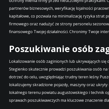
ochrony mienia firmy przed nieuczciwymi praktykami.
partnerów biznesowych, weryfikację lojalności pracow
kapitałowe, co pozwala na minimalizację ryzyka str
firmowego oraz nadużyć ze strony personelu sezonowe
finansowego Twojej działalności. Chronimy Twoje inter
Poszukiwanie osób za
Lokalizowanie osób zaginionych lub ukrywających się d
Stegienko skutecznie prowadzi poszukiwania osób na 
dotrzeć do celu, uwzględniając trudny teren leśny Pu
lokalizujemy skradzione pojazdy, maszyny oraz ukryty
lokalnego terenu powiatu augustowskiego i technik op
sprawach poszukiwawczych ma kluczowe znaczenie dla p