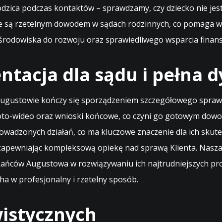
dzica podczas kontaktów – sprawdzamy, czy dziecko nie je
e są rzetelnym dowodem w sądach rodzinnych, co pomaga w 
 środowiska do rozwoju oraz sprawiedliwego wsparcia fina
tacja dla sądu i pełna d
ugustowie kończy się sporządzeniem szczegółowego sprawo
oto-wideo oraz wnioski końcowe, co czyni go gotowym dowod
owadzonych działań, co ma kluczowe znaczenie dla ich skute
apewniając kompleksową opiekę nad sprawą Klienta. Nasza 
kańców Augustowa w rozwiązywaniu ich najtrudniejszych pro
a w profesjonalny i rzetelny sposób.
istycznych