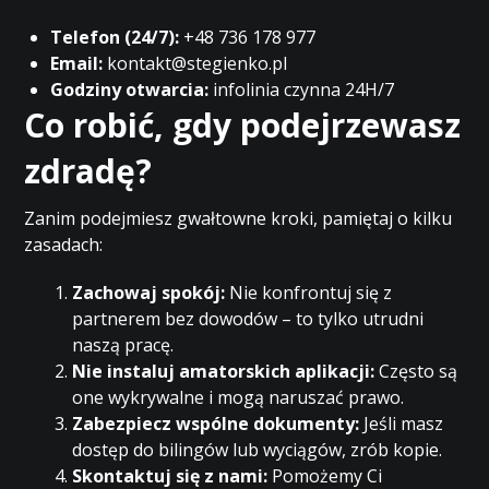
Telefon (24/7):
+48 736 178 977
Email:
kontakt@stegienko.pl
Godziny otwarcia:
infolinia czynna 24H/7
Co robić, gdy podejrzewasz
zdradę?
Zanim podejmiesz gwałtowne kroki, pamiętaj o kilku
zasadach:
Zachowaj spokój:
Nie konfrontuj się z
partnerem bez dowodów – to tylko utrudni
naszą pracę.
Nie instaluj amatorskich aplikacji:
Często są
one wykrywalne i mogą naruszać prawo.
Zabezpiecz wspólne dokumenty:
Jeśli masz
dostęp do bilingów lub wyciągów, zrób kopie.
Skontaktuj się z nami:
Pomożemy Ci