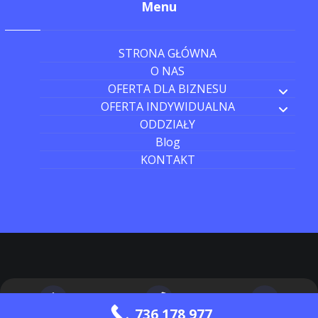
Menu
STRONA GŁÓWNA
O NAS
OFERTA DLA BIZNESU
OFERTA INDYWIDUALNA
ODDZIAŁY
Blog
KONTAKT
736 178 977