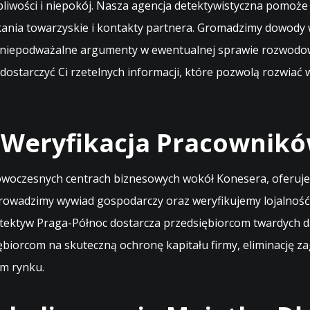
pliwości i niepokój. Nasza agencja detektywistyczna pomoż
ania towarzyskie i kontakty partnera. Gromadzimy dowody w
 niepodważalne argumenty w ewentualnej sprawie rozwodowej
dostarczyć Ci rzetelnych informacji, które pozwolą rozwiać w
 Weryfikacja Pracownikó
nowoczesnych centrach biznesowych wokół Konesera, oferuj
owadzimy wywiad gospodarczy oraz weryfikujemy lojalność 
detektyw Praga-Północ dostarcza przedsiębiorcom twardych d
biorcom na skuteczną ochronę kapitału firmy, eliminację z
ym rynku.