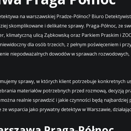
tektywa na warszawskiej Pradze-Północ? Biuro Detektywist
iej skomplikowane i delikatne sprawy. Praga-Północ, ze sw
r, klimatyczną ulicą Ząbkowską oraz Parkiem Praskim i ZO
 niewidoczny dla osób trzecich, z pełnym poświęceniem i prz
czenie niepodważalnych dowodów w sprawach rozwodowych, r
mujemy sprawy, w których klient potrzebuje konkretnych u
o zebrania materiałów potrzebnych przed rozmową, decyzją p
 można realnie sprawdzić i jakie czynności będą najbardziej p
e ze wsparcia jako
prywatny detektyw w Warszawie
, działają
rszawa Praga-Północ