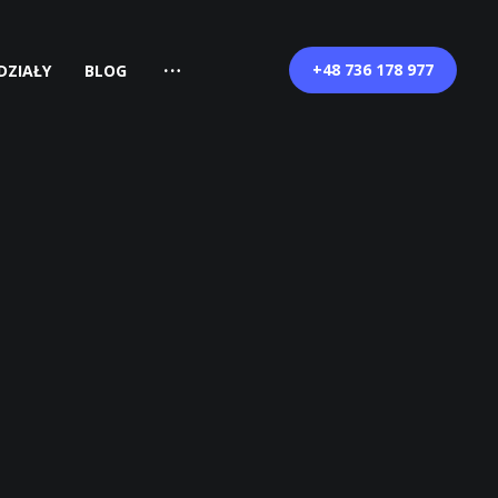
+48 736 178 977
DZIAŁY
BLOG