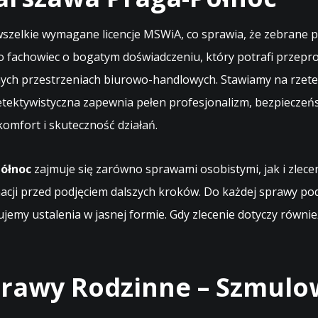
szelkie wymagane licencje MSWiA, co sprawia, że zebrane 
o fachowiec o bogatym doświadczeniu, który potrafi przep
nych przestrzeniach biurowo-handlowych. Stawiamy na rzete
etektywistyczna zapewnia pełen profesjonalizm, bezpieczeń
omfort i skuteczność działań.
ółnoc
zajmuje się zarówno sprawami osobistymi, jak i zlecen
cji przed podjęciem dalszych kroków. Do każdej sprawy pod
ujemy ustalenia w jasnej formie. Gdy zlecenie dotyczy równ
prawy Rodzinne – Szmulo