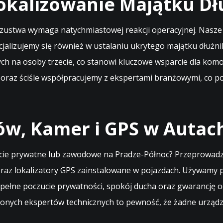
Lokalizowanie Majątku D
 oszustwa wymaga natychmiastowej reakcji operacyjnej. Nasz
cjalizujemy się również w ustalaniu ukrytego majątku dłuż
h na osoby trzecie, co stanowi kluczowe wsparcie dla komo
raz ściśle współpracujemy z ekspertami branżowymi, co p
w, Kamer i GPS w Autach
ycie prywatne lub zawodowe na Pradze-Północ? Przeprowadza
az lokalizatory GPS zainstalowane w pojazdach. Używamy p
pełne poczucie prywatności, spokój ducha oraz gwarancję 
zonych ekspertów technicznych to pewność, że żadne urządze